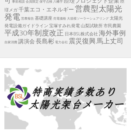
可
匝瑳プロジェクト企業
匝
事前相談
会員限定
保守点検
八幡芋
営農型太陽光
千葉エコ・エネルギー
瑳メガ
発電
基礎講座
太陽光
営農報告
売電価格
大規模ソーラーシェアリング
発電設備ガイドライン
宝塚すみれ発電
山梨試験所
市民農園
平成30年制度改正
海外事例
日本BSL株式会社
震災復興
馬上丈司
長島彬
講演会
自家消費
電力会社