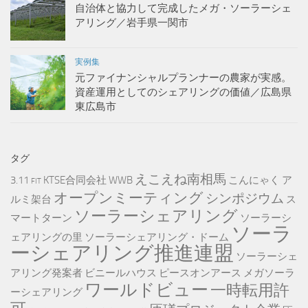
自治体と協力して完成したメガ・ソーラーシェ
アリング／岩手県一関市
実例集
元ファイナンシャルプランナーの農家が実感。
資産運用としてのシェアリングの価値／広島県
東広島市
タグ
えこえね南相馬
3.11
KTSE合同会社
WWB
こんにゃく
ア
FIT
オープンミーティング
シンポジウム
ルミ架台
ス
ソーラーシェアリング
マートターン
ソーラーシ
ソーラ
ェアリングの里
ソーラーシェアリング・ドーム
ーシェアリング推進連盟
ソーラーシェ
アリング発案者
ビニールハウス
ピースオンアース
メガソーラ
ワールドビュー
一時転用許
ーシェアリング