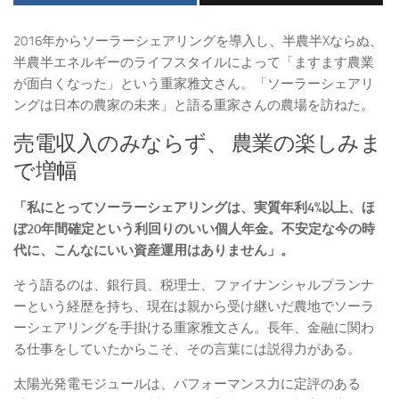
2016年からソーラーシェアリングを導入し、半農半Xならぬ、
半農半エネルギーのライフスタイルによって「ますます農業
が面白くなった」という重家雅文さん。「ソーラーシェアリ
ングは日本の農家の未来」と語る重家さんの農場を訪ねた。
売電収入のみならず、 農業の楽しみま
で増幅
「私にとってソーラーシェアリングは、実質年利4%以上、ほ
ぼ20年間確定という利回りのいい個人年金。不安定な今の時
代に、こんなにいい資産運用はありません」。
そう語るのは、銀行員、税理士、ファイナンシャルプランナ
ーという経歴を持ち、現在は親から受け継いだ農地でソーラ
ーシェアリングを手掛ける重家雅文さん。長年、金融に関わ
る仕事をしていたからこそ、その言葉には説得力がある。
太陽光発電モジュールは、パフォーマンス力に定評のある