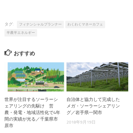
タグ:
フィナンシャルプランナー
わくわくマネーカフェ
半農半エネルギー
おすすめ
世界が注目するソーラーシ
自治体と協力して完成した
ェアリングの先駆け 営
メガ・ソーラーシェアリン
農・発電・地域活性化で4年
グ／岩手県一関市
間の実績が光る／千葉県市
2018年9月19日
原市