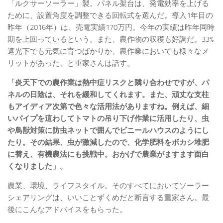
「ルクサーソーラー」製。パネル架台は、発電効率を上げる
ために、設置角度を調整できる回転式を選んだ。導入1年目の
昨年（2016年）は、売電実績170万円。今年の実績は昨年同時
期を上回っているという。また、農作物の収穫も好調だ。33%
遮光下でも元気に育つばかりか、農作業においても様々なメ
リットがあった、と重家さんは話す。
「炎天下での農作業は熱中症リスクと隣り合わせですが、パ
ネルの日陰は、それを緩和してくれます。また、頑丈な支柱
もアイディア次第で色々な活用法がありますね。例えば、細
いパイプを這わしてトマトの吊り下げ作業に活用したり、虫
や鳥獣対策に防虫ネットで囲んでビニールハウスのようにし
たり。その結果、虫が激減したので、化学肥料をボカシ堆肥
に替え、有機農法にも挑戦中。おかげで農業がますます面白
くなりました」。
農業、環境、ライフスタイル。そのすべてにおいてソーラー
シェアリングは、いいことずくめだと断言する重家さん。最
後にこんなアドバイスをもらった。