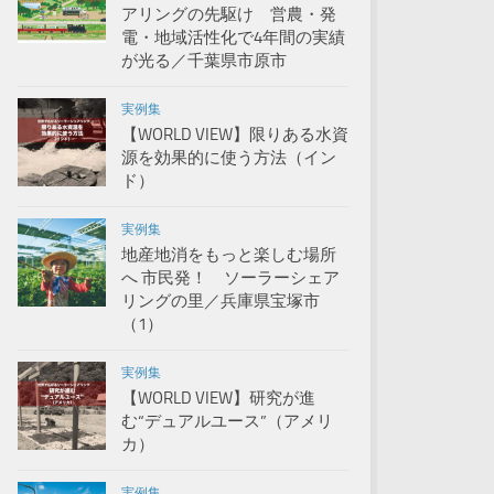
アリングの先駆け 営農・発
電・地域活性化で4年間の実績
が光る／千葉県市原市
実例集
【WORLD VIEW】限りある水資
源を効果的に使う方法（イン
ド）
実例集
地産地消をもっと楽しむ場所
へ 市民発！ ソーラーシェア
リングの里／兵庫県宝塚市
（1）
実例集
【WORLD VIEW】研究が進
む“デュアルユース”（アメリ
カ）
実例集