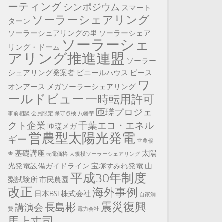
ーティング
シンポジウム
スマート
ソーラーシェアリング
ターン
ソーラーシェアリングの里
ソーラーシェア
ソーラーシェ
リング・ドーム
アリング推進連盟
ソーラー
シェアリング発案者
ビニールハウス
ピース
ワ
オンアース
メガソーラーシェアリング
ールドビュー
一時転用許可
匝瑳プロジェ
事前相談
会員限定
保守点検
八幡芋
クト企業
千葉エコ・エネル
匝瑳メガ
営農型太陽光発電
ギー
営農報
基礎講座
太陽
告
売電価格
大規模ソーラーシェアリング
光発電設備ガイドライン
宝塚すみれ発電
山
平成30年制度
梨試験所
市民農園
改正
海外事例
日本BSL株式会社
自家消
震災復興
長島彬
講演会
費
電力会社
馬上丈司