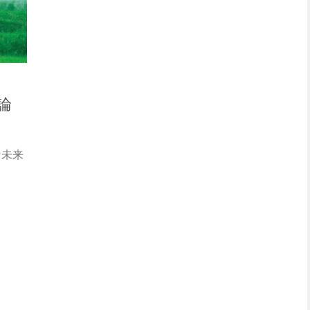
論
な未来