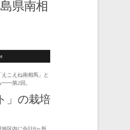
島県南相
t
「えこえね南相馬」と
━━第2回。
ト」の栽培
地区内に合計8ヶ所