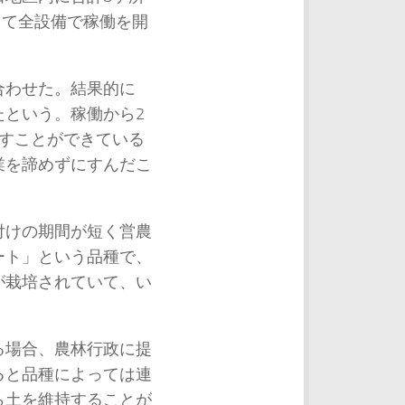
して全設備で稼働を開
合わせた。結果的に
という。稼働から2
すことができている
業を諦めずにすんだこ
付けの期間が短く営農
ート」という品種で、
が栽培されていて、い
る場合、農林行政に提
ると品種によっては連
ら土を維持することが