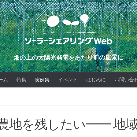
畑の上の太陽光発電をあたり前の風景に
ーム
特集
実例集
イベント
はじめに
お問い合
農地を残したい━━ 地