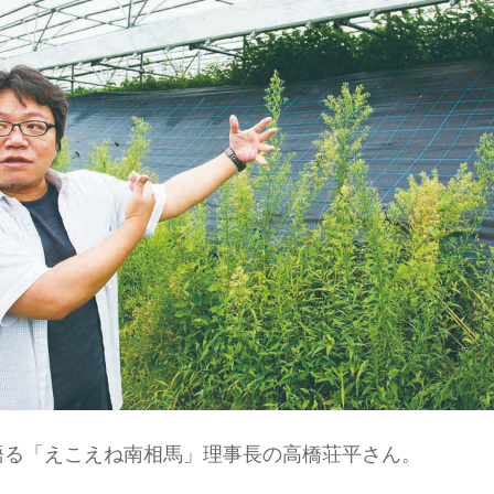
語る「えこえね南相馬」理事長の高橋荘平さん。