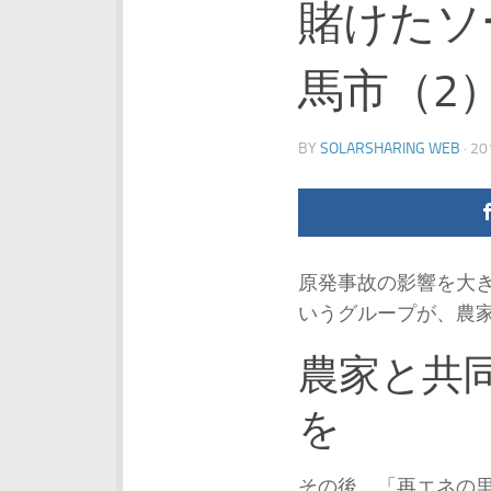
賭けたソ
馬市（2
BY
SOLARSHARING WEB
·
2
原発事故の影響を大
いうグループが、農
農家と共
を
その後、「再エネの