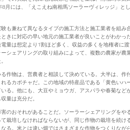
5年8月には、「えこえね南相馬ソーラーヴィレッジ」と
実験も兼ねて異なるタイプの施工方法と施工業者を組み
たときに対応の早い地元の施工業者が良いことがわかった
発電量は想定より1割ほど多く、収益の多くを地権者に渡
ラーシェアリングの取り組みによって、複数の農家が農
た。
いる作物は、営農者と相談して決めている。大半は、作
されるカボチャだ。この地域の特産品である「黄色いハ
ている。他にも、大豆やミョウガ、アスパラや春菊など
も収量は充分だ。
障害のおそれがあることだ。ソーラーシェアリングをや
って栽培しなければならないが、同じ作物の栽培を続け
くなる。米とは違い畑ではさまざまな作物をつくりなが