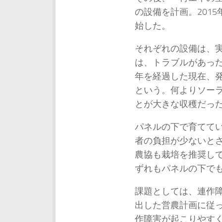
の設備を計画。201
始した。
それぞれの設備は、
は、トラブルがあっ
年を経過した現在、
という。何よりソー
とが大きな収穫だっ
パネルの下で育てて
者の負担が少ないと
農協も栽培を推奨し
ずれもパネルの下で
課題としては、連作
出した営農計画に従
作障害が起こりやす