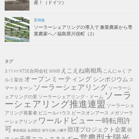
産！（ドイツ）
実例集
ソーラーシェアリングの導入で 兼業農家から専
業農家へ／福島県川俣町（2）
タグ
えこえね南相馬
3.11
KTSE合同会社
WWB
こんにゃく
ア
FIT
オープンミーティング
シンポジウム
ルミ架台
ス
ソーラーシェアリング
マートターン
ソーラーシ
ソーラ
ェアリングの里
ソーラーシェアリング・ドーム
ーシェアリング推進連盟
ソーラーシェ
アリング発案者
ビニールハウス
ピースオンアース
メガソーラ
ワールドビュー
一時転用許
ーシェアリング
可
匝瑳プロジェクト企業
匝
事前相談
会員限定
保守点検
八幡芋
営農型太陽光