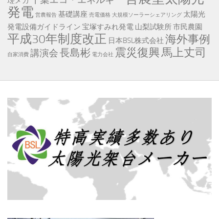
千葉エコ・エネルギー
瑳メガ
発電
基礎講座
太陽光
営農報告
売電価格
大規模ソーラーシェアリング
発電設備ガイドライン
宝塚すみれ発電
山梨試験所
市民農園
平成30年制度改正
海外事例
日本BSL株式会社
震災復興
馬上丈司
長島彬
講演会
自家消費
電力会社