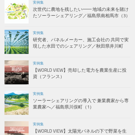
実例集
次世代に農地を残したい━━ 地域の未来を賭け
たソーラーシェアリング／福島県南相馬市（3）
実例集
研究者、パネルメーカー、施工会社の 共同で実
現した水田でのシェアリング／秋田県井川町
実例集
【WORLD VIEW】売却した電力を農業生産に投
資（フランス）
実例集
ソーラーシェアリングの導入で 兼業農家から専
業農家へ／福島県川俣町（1）
実例集
【WORLD VIEW】太陽光パネルの下で野菜を生