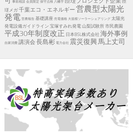
可
匝瑳プロジェクト企業
匝
事前相談
会員限定
保守点検
八幡芋
営農型太陽光
千葉エコ・エネルギー
瑳メガ
発電
基礎講座
太陽光
営農報告
売電価格
大規模ソーラーシェアリング
発電設備ガイドライン
宝塚すみれ発電
山梨試験所
市民農園
平成30年制度改正
海外事例
日本BSL株式会社
震災復興
馬上丈司
長島彬
講演会
自家消費
電力会社