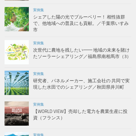
実例集
シェアした陽の光でブルーベリー！ 相性抜群
で、他地域への普及にも貢献。／千葉県いすみ
市
実例集
次世代に農地を残したい━━ 地域の未来を賭け
たソーラーシェアリング／福島県南相馬市（3）
実例集
研究者、パネルメーカー、施工会社の 共同で実
現した水田でのシェアリング／秋田県井川町
実例集
【WORLD VIEW】売却した電力を農業生産に投
資（フランス）
実例集