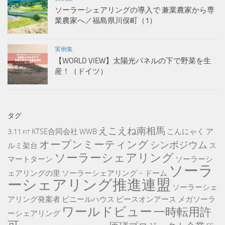
ソーラーシェアリングの導入で 兼業農家から専
業農家へ／福島県川俣町（1）
実例集
【WORLD VIEW】太陽光パネルの下で野菜を生
産！（ドイツ）
タグ
えこえね南相馬
3.11
KTSE合同会社
WWB
こんにゃく
ア
FIT
オープンミーティング
シンポジウム
ルミ架台
ス
ソーラーシェアリング
マートターン
ソーラーシ
ソーラ
ェアリングの里
ソーラーシェアリング・ドーム
ーシェアリング推進連盟
ソーラーシェ
アリング発案者
ビニールハウス
ピースオンアース
メガソーラ
ワールドビュー
一時転用許
ーシェアリング