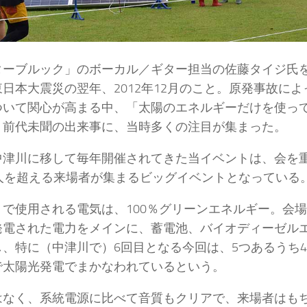
ターブルック」のボーカル／ギター担当の佐藤タイジ氏
日本大震災の翌年、2012年12月のこと。原発事故に
ついて関心が高まる中、「太陽のエネルギーだけを使っ
う前代未聞の出来事に、当時多くの注目が集まった。
中津川に移して毎年開催されてきた当イベントは、会を
人を超える来場者が集まるビッグイベントとなっている
で使用される電気は、100％グリーンエネルギー。会
発電された電力をメインに、蓄電池、バイオディーゼル
、特に（中津川で）6回目となる今回は、5つあるうち
で太陽光発電でまかなわれているという。
はなく、系統電源に比べて音質もクリアで、来場者はも