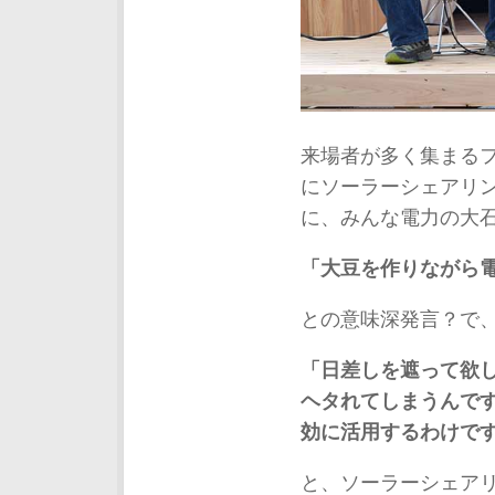
来場者が多く集まるフ
にソーラーシェアリ
に、みんな電力の大
「大豆を作りながら
との意味深発言？で
「日差しを遮って欲
ヘタれてしまうんで
効に活用するわけで
と、ソーラーシェア