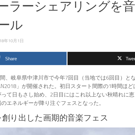
ーラーシェアリングを
ール
018年10月1日
Share
Twee
２日間、岐阜県中津川市で今年7回目（当地では6回目）と
BUDOKAN2018」が開催された。初日スタート間際の1時間
がって日もさし始め、2日目にはこれ以上ない秋晴れに恵
陽のエネルギーが降り注ぐフェスとなった。
”を創り出した画期的音楽フェス