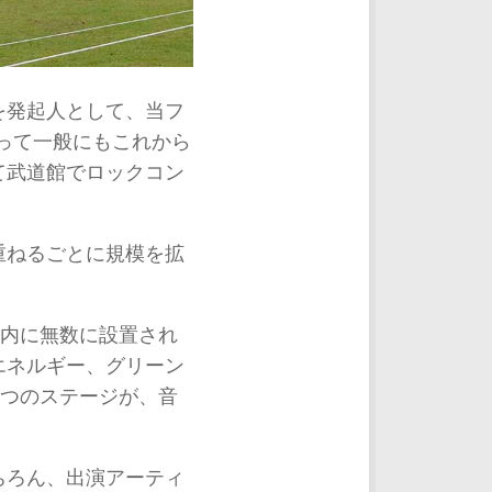
を発起人として、当フ
よって一般にもこれから
て武道館でロックコン
重ねるごとに規模を拡
。
場内に無数に設置され
エネルギー、グリーン
4つのステージが、音
ちろん、出演アーティ