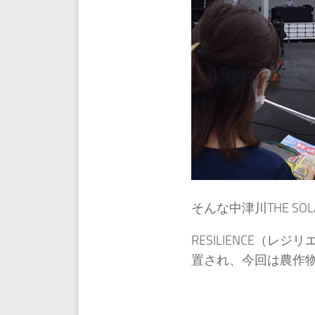
そんな中津川THE S
RESILIENCE（
置され、今回は農作