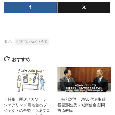
タグ:
匝瑳プロジェクト企業
おすすめ
＜特集＞匝瑳メガソーラー
［特別対談］WWB 代表取締
シェアリング 農地創出プロ
役 龍潤生氏 × 城南信金 顧問
ジェクトの全貌／匝瑳プロ
吉原毅氏