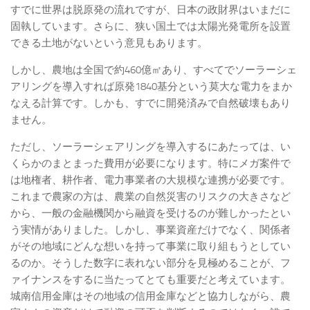
すでに世界は脱原発の流れですが、日本の政財界はいまだに
固執しています。さらに、狭い国土では太陽光発電所を設置
できる土地がないという意見もあります。
しかし、農地は全国で約460億㎡あり、すべてでソーラーシェ
アリングを導入すれば原発1840基分という莫大な電力をまか
なえる計算です。しかも、すでに開発済みで自然破壊もあり
ません。
ただし、ソーラーシェアリングを導入するにあたっては、い
くらかのまとまった費用が必要になります。特にメガ案件で
は地権者、耕作者、電力事業者の大規模な連携が必要です。
これまで農家の方は、農業の自然災害のリスクの大きさなど
から、一般の金融機関から融資を受けるのが難しかったとい
う実情がありました。しかし、事業資産だけでなく、関係者
がその地域にどんな想いを持って事業に取り組もうとしてい
るのか。そうした数字に表れない部分を見極めることが、フ
ァイナンスをするに当たってとても重要だと考えています。
城南信用金庫はその地域の信用金庫などと協力しながら、農