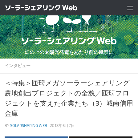
コンテンツへスキップ
畑の上の太陽光発電をあたり前の風景に
インタビュー
＜特集＞匝瑳メガソーラーシェアリング
農地創出プロジェクトの全貌／匝瑳プロ
ジェクトを支えた企業たち（3）城南信用
金庫
BY
SOLARSHARING WEB
·
2018年6月7日