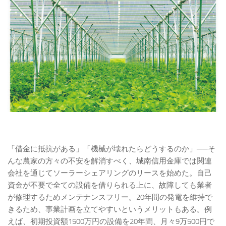
「借金に抵抗がある」「機械が壊れたらどうするのか」──そ
んな農家の方々の不安を解消すべく、城南信用金庫では関連
会社を通じてソーラーシェアリングのリースを始めた。自己
資金が不要で全ての設備を借りられる上に、故障しても業者
が修理するためメンテナンスフリー。20年間の発電を維持で
きるため、事業計画を立てやすいというメリットもある。例
えば、初期投資額1500万円の設備を20年間、月々9万500円で